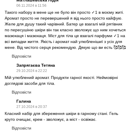
06.11.2024 в 11:56
Такого набору в мене ще не було він просто ✓1 в моєму житі.
Аромат просто не перевершений я від нього просто кайфую.
Желе для душу такий чарівний. Батер це взагалі мій рятівник
по пересушіню шкіри він так класно зволожує що ним хочеться
мазюкаця і мазюкаця. Міст для тіла це взагалі парфуми ✓1 на
всі випадки життя. Якість і аромат най улюбленішиї з усіх для
мене. Від чистого серця рекомендую. Дякую що ви есть 🥰🥰🥰
Відповісти
Запрягаєва Тетяна
29.10.2024 в 22:22
Мій улюблений аромат. Продукти гарної якості. Неймовірні
доглядові засоби для тіла.
Відповісти
Галина
27.10.2024 в 20:37
Класний набір для збереження шкіри в гарному стані. Гель
круто очищає, крем - зволожує, а міст - освіжає.
Відповісти