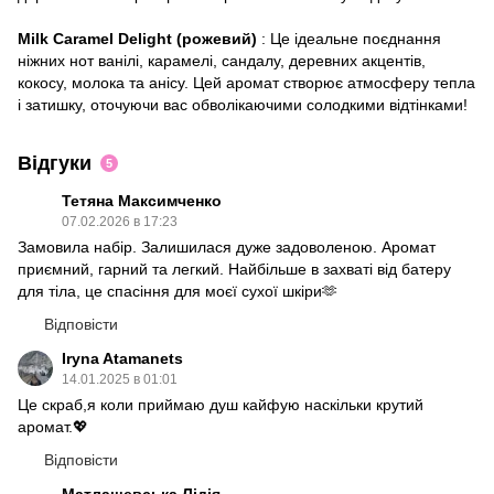
Milk Caramel Delight (рожевий)
: Це ідеальне поєднання
ніжних нот ванілі, карамелі, сандалу, деревних акцентів,
кокосу, молока та анісу. Цей аромат створює атмосферу тепла
і затишку, оточуючи вас обволікаючими солодкими відтінками!
Відгуки
5
Тетяна Максимченко
07.02.2026 в 17:23
Замовила набір. Залишилася дуже задоволеною. Аромат
приємний, гарний та легкий. Найбільше в захваті від батеру
для тіла, це спасіння для моєї сухої шкіри🫶
Відповісти
Iryna Atamanets
14.01.2025 в 01:01
Це скраб,я коли приймаю душ кайфую наскільки крутий
аромат.💖
Відповісти
Матлашевська Лідія