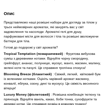
Опис
Представляємо наші розкішні набори для догляду за тілом у
трьох неймовірних ароматах, які занурять вас у світ
задоволення та насолоди. Ароматні гелі для душу,
парфумовані місти для волосся і тіла та розкішні зволожуючи
баттери для тіла.
Готові до подорожі у світ ароматів?
Tropical Temptation (помаранчевий)
: Фруктова вибухова
суміш з деревними нотами. Відчуйте чорну смородину,
грейпфрут, ананас, полуницю, мускус, манго, жасмин, малину,
зелені ноти та пачулі. Це справжня тропічна спокуса!
Blooming Breeze (блакитний)
: Свіжий, легкий, квітковий бум
із зеленими нотками. Оцініть чарівний аромат жасмину,
конвалії, яблука, озону, дині та мускусу. Це свіжість весняного
вітерця!
Luxury Money (фіолетовий)
: Розкішна комбінація тютюну та
прянощів. Відчуйте ваніль, какао, боби тонка, сухофрукти та
деревні нотки. Це справжня розкіш в кожному подиху!