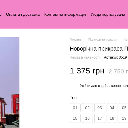
с
Оплата і доставка
Контактна інформація
Угода користувача
Головна
Гірлянди та іграшки
Но
Новорічна прикраса П
Немає в наявності
Артикул: 3519
1 375 грн
2 750 
Увійти
для відображення нак
%
Тон
01
02
03
04
05
15
16
17
18
19