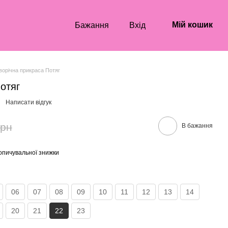
Мій кошик
Бажання
Вхід
ворічна прикраса Потяг
отяг
Написати відгук
грн
В бажання
опичувальної знижки
06
07
08
09
10
11
12
13
14
20
21
22
23