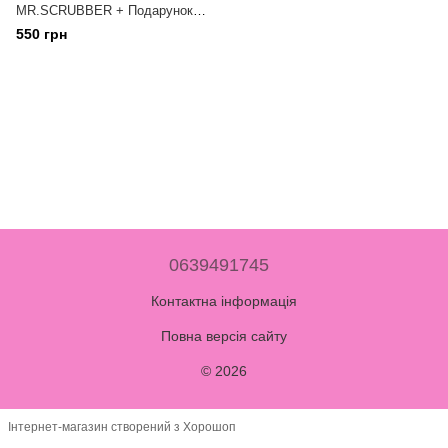
MR.SCRUBBER + Подарунок
— шпатель для нанесення
550 грн
засобів!!
0639491745
Контактна інформація
Повна версія сайту
© 2026
Інтернет-магазин створений з Хорошоп