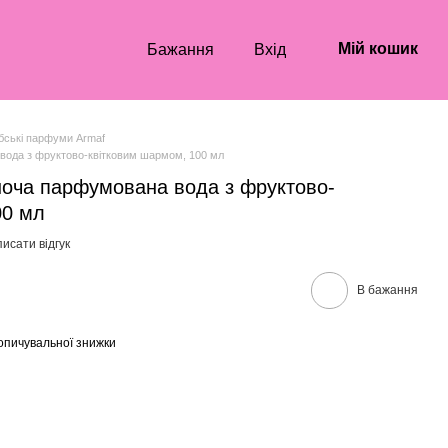
Мій кошик
Бажання
Вхід
бські парфуми Armaf
вода з фруктово-квітковим шармом, 100 мл
оча парфумована вода з фруктово-
00 мл
исати відгук
В бажання
опичувальної знижки