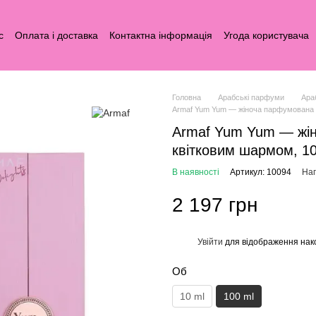
с
Оплата і доставка
Контактна інформація
Угода користувача
Головна
Арабські парфуми
Ара
Armaf Yum Yum — жіноча парфумована 
Armaf Yum Yum — жін
квітковим шармом, 1
В наявності
Артикул: 10094
Нап
2 197 грн
Увійти
для відображення нак
%
Об
10 ml
100 ml