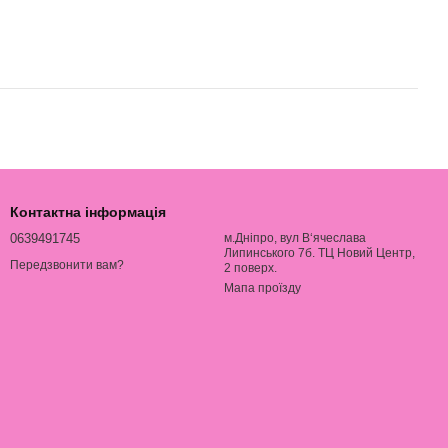
Контактна інформація
0639491745
м.Дніпро, вул В‘ячеслава
Липинського 7б. ТЦ Новий Центр,
Передзвонити вам?
2 поверх.
Мапа проїзду