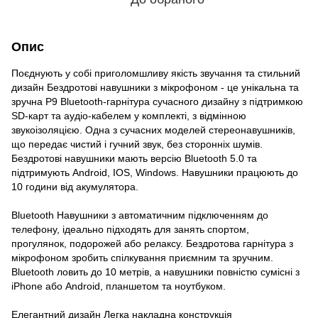
Опис
Поєднують у собі приголомшливу якість звучання та стильний
дизайн Бездротові навушники з мікрофоном - це унікальна та
зручна Р9 Bluetooth-гарнітура сучасного дизайну з підтримкою
SD-карт та аудіо-кабелем у комплекті, з відмінною
звукоізоляцією. Одна з сучасних моделей стереонавушників,
що передає чистий і гучний звук, без сторонніх шумів.
Бездротові навушники мають версію Bluetooth 5.0 та
підтримують Android, IOS, Windows. Навушники працюють до
10 години від акумулятора.
Bluetooth Навушники з автоматичним підключенням до
телефону, ідеально підходять для занять спортом,
прогулянок, подорожей або релаксу. Бездротова гарнітура з
мікрофоном зробить спілкування приємним та зручним.
Bluetooth ловить до 10 метрів, а навушники повністю сумісні з
iPhone або Android, планшетом та ноутбуком.
Елегантний дизайн Легка накладна конструкція