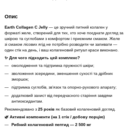
Опис
Earth Collagen C Jelly
— це зручний питний колаген у
форматі желе, створений для тих, хто хоче поєднати догляд за
шкірою та суглобами з комфортом і приємним смаком. Желе
зі смаком лісових ягід не потрібно розводити чи запивати —
один стік на день, і ваш колагеновий ритуал краси виконано.
✨ Для чого підходить цей комплекс?
омолодження та підтримка пружності шкіри;
зволоження зсередини, зменшення сухості та дрібних
зморшок;
підтримка суглобів, зв’язок та опорно‑рухового апарату;
додатковий захист від передчасного старіння завдяки
антиоксидантам.
Рекомендовано з
25 років
як базовий колагеновий догляд.
🌿 Активні компоненти (на 1 стік / добову порцію)
Рибний колагеновий пептид — 2 500 мг