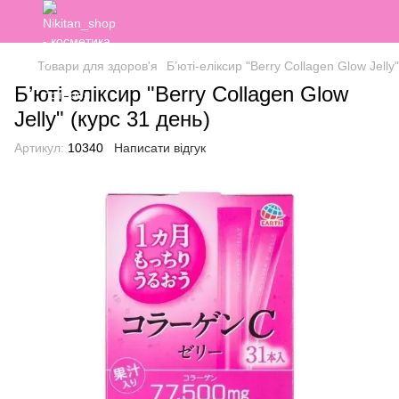
Товари для здоров'я
Б’юті-еліксир "Berry Collagen Glow Jelly
Б’юті-еліксир "Berry Collagen Glow
Jelly" (курс 31 день)
Артикул:
10340
Написати відгук