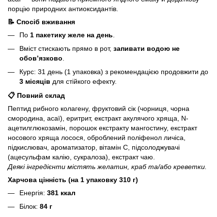
порцію природних антиоксидантів.
📝 Спосіб вживання
По
1 пакетику желе на день
.
Вміст стискають прямо в рот,
запивати водою не
обов’язково
.
Курс: 31 день (1 упаковка) з рекомендацією продовжити до
3 місяців
для стійкого ефекту.
📋 Повний склад
Пептид рибного колагену, фруктовий сік (чорниця, чорна
смородина, асаї), еритрит, екстракт акулячого хряща, N-
ацетилглюкозамін, порошок екстракту мангостину, екстракт
носового хряща лосося, оброблений поліфенол личіса,
підкислювач, ароматизатор, вітамін С, підсолоджувачі
(ацесульфам калію, сукралоза), екстракт чаю.
Деякі інгредієнти містять желатин, краб та/або креветки.
Харчова цінність (на 1 упаковку 310 г)
Енергія:
381 ккал
Білок:
84 г