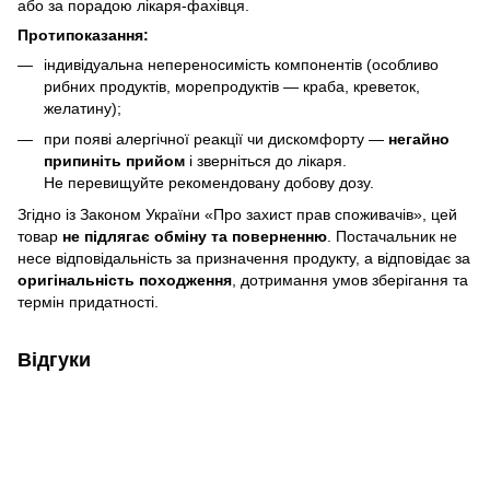
або за порадою лікаря‑фахівця.
Протипоказання:
індивідуальна непереносимість компонентів (особливо
рибних продуктів, морепродуктів — краба, креветок,
желатину);
при появі алергічної реакції чи дискомфорту —
негайно
припиніть прийом
і зверніться до лікаря.
Не перевищуйте рекомендовану добову дозу.
Згідно із Законом України «Про захист прав споживачів», цей
товар
не підлягає обміну та поверненню
. Постачальник не
несе відповідальність за призначення продукту, а відповідає за
оригінальність походження
, дотримання умов зберігання та
термін придатності.
Відгуки