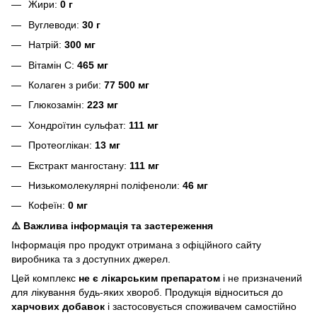
Жири:
0 г
Вуглеводи:
30 г
Натрій:
300 мг
Вітамін C:
465 мг
Колаген з риби:
77 500 мг
Глюкозамін:
223 мг
Хондроїтин сульфат:
111 мг
Протеоглікан:
13 мг
Екстракт мангостану:
111 мг
Низькомолекулярні поліфеноли:
46 мг
Кофеїн:
0 мг
⚠️ Важлива інформація та застереження
Інформація про продукт отримана з офіційного сайту
виробника та з доступних джерел.
Цей комплекс
не є лікарським препаратом
і не призначений
для лікування будь-яких хвороб. Продукція відноситься до
харчових добавок
і застосовується споживачем самостійно