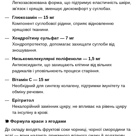
Легкозасвоювана форма, що підтримує еластичність шкіри,
зв’язок і хрящів, зменшує дискомфорт у суглобах.
Глюкозамін — 15 мг
Компонент суглобової рідини, сприяє відновленню
хрящової тканини.
Хондроїтину сульфат — 7 мг
Хондропротектор, допомагає захищати суглоби від
зношування.
Низькомолекулярні поліфеноли — 1,5 мг
Антиоксиданти, що захищають клітини від вільних
радикалів і уповільнюють процеси старіння.
Вітамін С — 15 мг
Необхідний для синтезу колагену, підтримки імунітету та
обміну речовин.
Ерітритол
Некалорійний замінник цукру, не впливає на рівень цукру
та інсуліну в крові.
🫐 Формула краси з ягодами
До складу входять фруктові соки чорниці, чорної смородини та
асаї — вони надають приємного ягідного смаку й додаткову