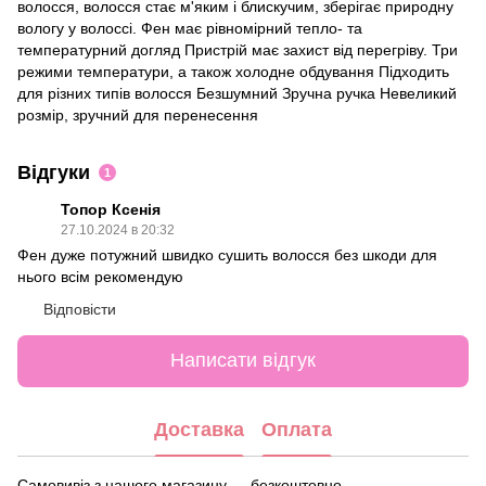
волосся, волосся стає м'яким і блискучим, зберігає природну
вологу у волоссі. Фен має рівномірний тепло- та
температурний догляд Пристрій має захист від перегріву. Три
режими температури, а також холодне обдування Підходить
для різних типів волосся Безшумний Зручна ручка Невеликий
розмір, зручний для перенесення
Відгуки
1
Топор Ксенія
27.10.2024 в 20:32
Фен дуже потужний швидко сушить волосся без шкоди для
нього всім рекомендую
Відповісти
Написати відгук
Доставка
Оплата
Самовивіз з нашого магазину — безкоштовно.