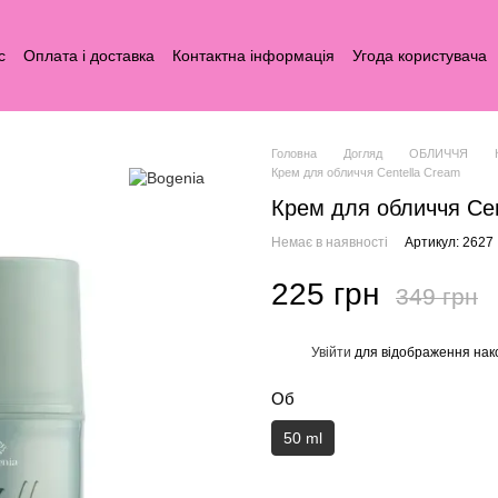
с
Оплата і доставка
Контактна інформація
Угода користувача
Головна
Догляд
ОБЛИЧЧЯ
Крем для обличчя Centella Cream
Крем для обличчя Cen
Немає в наявності
Артикул: 2627
225 грн
349 грн
Увійти
для відображення нак
%
Об
50 ml