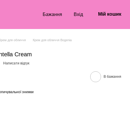
Мій кошик
Бажання
Вхід
Крем для обличчя
Крем для обличчя Bogenia
tella Cream
Написати відгук
В бажання
опичувальної знижки