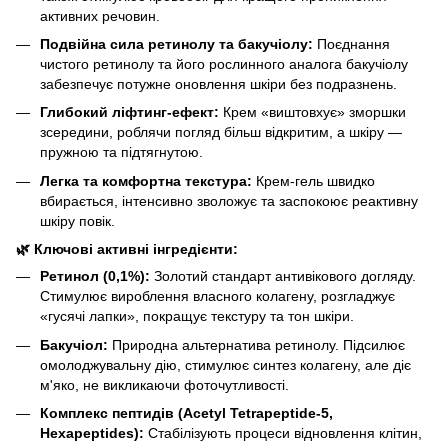
активних речовин.
Подвійна сила ретинолу та бакучіолу:
Поєднання
чистого ретинолу та його рослинного аналога бакучіолу
забезпечує потужне оновлення шкіри без подразнень.
Глибокий ліфтинг-ефект:
Крем «виштовхує» зморшки
зсередини, роблячи погляд більш відкритим, а шкіру —
пружною та підтягнутою.
Легка та комфортна текстура:
Крем-гель швидко
вбирається, інтенсивно зволожує та заспокоює реактивну
шкіру повік.
🌿 Ключові активні інгредієнти:
Ретинол (0,1%):
Золотий стандарт антивікового догляду.
Стимулює вироблення власного колагену, розгладжує
«гусячі лапки», покращує текстуру та тон шкіри.
Бакучіол:
Природна альтернатива ретинолу. Підсилює
омолоджувальну дію, стимулює синтез колагену, але діє
м'яко, не викликаючи фоточутливості.
Комплекс пептидів (Acetyl Tetrapeptide-5,
Hexapeptides):
Стабілізують процеси відновлення клітин,