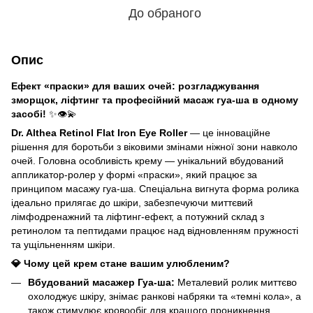
До обраного
Опис
Ефект «праски» для ваших очей: розгладжування
зморщок, ліфтинг та професійний масаж гуа-ша в одному
засобі!
✨👁️💫
Dr. Althea Retinol Flat Iron Eye Roller
— це інноваційне
рішення для боротьби з віковими змінами ніжної зони навколо
очей. Головна особливість крему — унікальний вбудований
аппликатор-ролер у формі «праски», який працює за
принципом масажу гуа-ша. Спеціальна вигнута форма ролика
ідеально прилягає до шкіри, забезпечуючи миттєвий
лімфодренажний та ліфтинг-ефект, а потужний склад з
ретинолом та пептидами працює над відновленням пружності
та ущільненням шкіри.
💎 Чому цей крем стане вашим улюбленим?
Вбудований масажер Гуа-ша:
Металевий ролик миттєво
охолоджує шкіру, знімає ранкові набряки та «темні кола», а
також стимулює кровообіг для кращого проникнення