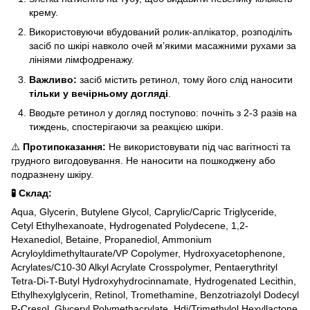
крему.
Використовуючи вбудований ролик-аплікатор, розподіліть
засіб по шкірі навколо очей м’якими масажними рухами за
лініями лімфодренажу.
Важливо:
засіб містить ретинол, тому його слід наносити
тільки у вечірньому догляді
.
Вводьте ретинол у догляд поступово: почніть з 2-3 разів на
тиждень, спостерігаючи за реакцією шкіри.
⚠️
Протипоказання:
Не використовувати під час вагітності та
грудного вигодовування. Не наносити на пошкоджену або
подразнену шкіру.
🧪 Склад:
Aqua, Glycerin, Butylene Glycol, Caprylic/Capric Triglyceride,
Cetyl Ethylhexanoate, Hydrogenated Polydecene, 1,2-
Hexanediol, Betaine, Propanediol, Ammonium
Acryloyldimethyltaurate/VP Copolymer, Hydroxyacetophenone,
Acrylates/C10-30 Alkyl Acrylate Crosspolymer, Pentaerythrityl
Tetra-Di-T-Butyl Hydroxyhydrocinnamate, Hydrogenated Lecithin,
Ethylhexylglycerin, Retinol, Tromethamine, Benzotriazolyl Dodecyl
P-Cresol, Glyceryl Polymethacrylate, Hdi/Trimethylol Hexyllactone