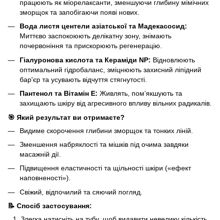
працюють як міорелаксанти, зменшуючи глибину мімічних
зморщок та запобігаючи появі нових.
Вода листя центели азіатської та Мадекасосид:
Миттєво заспокоюють делікатну зону, знімають
почервоніння та прискорюють регенерацію.
Гіалуронова кислота та Кераміди NP:
Відновлюють
оптимальний гідробаланс, зміцнюють захисний ліпідний
бар'єр та усувають відчуття стягнутості.
Пантенол та Вітамін Е:
Живлять, пом’якшують та
захищають шкіру від агресивного впливу вільних радикалів.
🎯 Який результат ви отримаєте?
Видиме скорочення глибини зморщок та тонких ліній.
Зменшення набряклості та мішків під очима завдяки
масажній дії.
Підвищення еластичності та щільності шкіри («ефект
наповненості»).
Свіжий, відпочилий та сяючий погляд.
📝 Спосіб застосування:
Злегка натисніть на тубу, щоб видавити невелику кількість