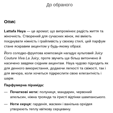
До обраного
Опис
Lattafa Haya
— це аромат, що випромінює радість життя та
жіночність. Створений для сучасних жінок, які вміють
поєднувати ніжність і грайливість у своєму стилі, цей парфум
стане яскравим акцентом у будь-якому образі.
Його солодко-фруктова композиція нагадує культовий
Juicy
Couture Viva La Juicy
, проте звучить ще більш витончено й
насичено завдяки східним акцентам. Haya чудово підходить як
для денного використання, додаючи легкості та свіжості, так і
для вечора, коли хочеться підкреслити свою елегантність і
шарм.
Парфумерна піраміда:
Початкові ноти:
полуниця, мандарин, червоний
апельсин, ніжна троянда та ігристі відтінки шампанського.
Ноти серця:
гарденія, жасмин і ванільна орхідея
утворюють теплу квіткову серцевину.