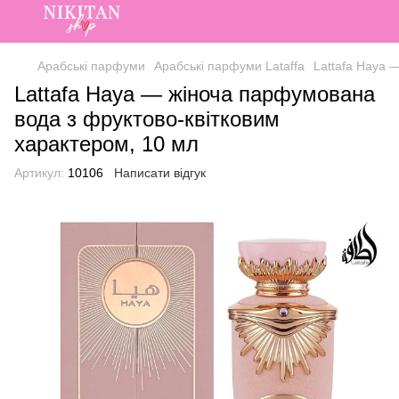
Арабські парфуми
Арабські парфуми Lataffa
Lattafa Haya 
Lattafa Haya — жіноча парфумована
вода з фруктово-квітковим
характером, 10 мл
Артикул:
10106
Написати відгук