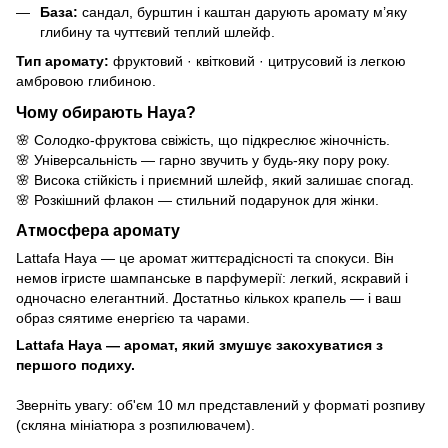
База:
сандал, бурштин і каштан дарують аромату м’яку
глибину та чуттєвий теплий шлейф.
Тип аромату:
фруктовий · квітковий · цитрусовий із легкою
амбровою глибиною.
Чому обирають Haya?
🌸 Солодко-фруктова свіжість, що підкреслює жіночність.
🌸 Універсальність — гарно звучить у будь-яку пору року.
🌸 Висока стійкість і приємний шлейф, який залишає спогад.
🌸 Розкішний флакон — стильний подарунок для жінки.
Атмосфера аромату
Lattafa Haya — це аромат життєрадісності та спокуси. Він
немов ігристе шампанське в парфумерії: легкий, яскравий і
одночасно елегантний. Достатньо кількох крапель — і ваш
образ сяятиме енергією та чарами.
Lattafa Haya — аромат, який змушує закохуватися з
першого подиху.
Зверніть увагу: об'єм 10 мл представлений у форматі розпиву
(скляна мініатюра з розпилювачем).