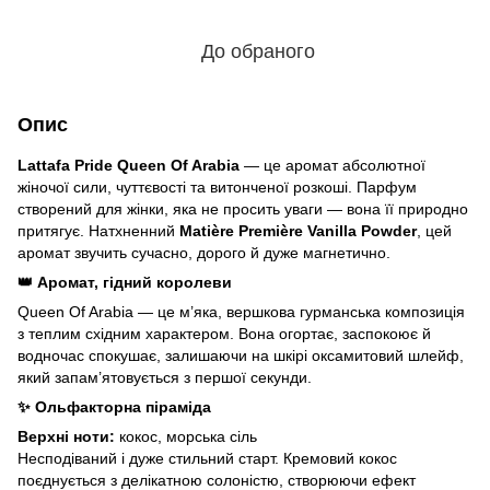
До обраного
Опис
Lattafa Pride Queen Of Arabia
— це аромат абсолютної
жіночої сили, чуттєвості та витонченої розкоші. Парфум
створений для жінки, яка не просить уваги — вона її природно
притягує. Натхненний
Matière Première Vanilla Powder
, цей
аромат звучить сучасно, дорого й дуже магнетично.
👑 Аромат, гідний королеви
Queen Of Arabia — це м’яка, вершкова гурманська композиція
з теплим східним характером. Вона огортає, заспокоює й
водночас спокушає, залишаючи на шкірі оксамитовий шлейф,
який запам’ятовується з першої секунди.
✨ Ольфакторна піраміда
Верхні ноти:
кокос, морська сіль
Несподіваний і дуже стильний старт. Кремовий кокос
поєднується з делікатною солоністю, створюючи ефект