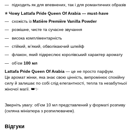
підходить як для впевнених, так і для романтичних образів
⭐ Чому Lattafa Pride Queen Of Arabia — must‑have
схожість із
Matière Première Vanilla Powder
розкішне, чисте та сучасне звучання
висока компліментарність
стійкий, м’який, обволікаючий шлейф
флакон, який підкреслює королівський характер аромату
об’єм
100 мл
Lattafa Pride Queen Of Arabia
— це не просто парфум.
Це аромат жінки, яка знає свою цінність, випромінює спокійну
силу й залишає по собі слід елегантності, тепла та незабутньої
жіночої магії. 👑✨
Зверніть увагу: об'єм 10 мл представлений у форматі розпиву
(скляна мініатюра з розпилювачем).
Відгуки