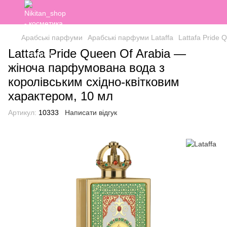
Арабські парфуми
Арабські парфуми Lataffa
Lattafa Pride
Lattafa Pride Queen Of Arabia —
жіноча парфумована вода з
королівським східно‑квітковим
характером, 10 мл
Артикул:
10333
Написати відгук