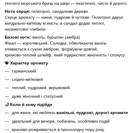
теплого морського бризу на шкірі — екзотично, чисто й дорого.
Ноти серця:
геліотроп, сандалове дерево
Серце аромату — ніжне, пудрове й чуттєве. Геліотроп дарує
мигдально‑квіткову м’якість, а сандал додає теплої,
оксамитової глибини.
Базові ноти:
ваніль, бурштин (амбра)
Фінал — королівський. Солодка, обволікаюча ваніль
зливається з сухою амброю, формуючи довгий,
кремово‑теплий шлейф, який підкреслює жіночність і спокусу.
💎 Характер аромату
гурманський
східно‑квітковий
теплий, пудровий, вершковий
дуже жіночний і статусний
🌙 Коли й кому підійде
для жінок, які люблять
ванільні, пудрові, дорогі аромати
ідеальний для вечора, побачень, особливих подій
красиво розкривається в прохолодну пору року