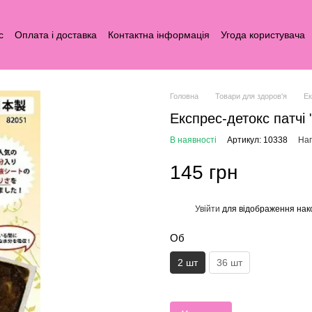
с
Оплата і доставка
Контактна інформація
Угода користувача
Головна
Товари для здоров'я
Ек
Експрес-детокс патчі "
В наявності
Артикул: 10338
Нап
145 грн
Увійти
для відображення нак
%
Об
2 шт
36 шт