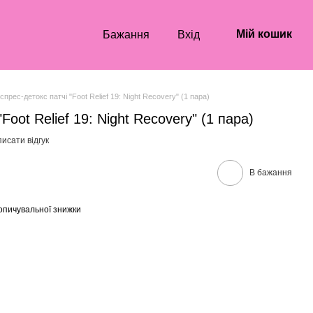
Мій кошик
Бажання
Вхід
спрес-детокс патчі "Foot Relief 19: Night Recovery" (1 пара)
Foot Relief 19: Night Recovery" (1 пара)
исати відгук
В бажання
опичувальної знижки