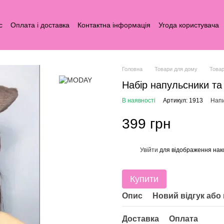
с
Оплата і доставка
Контактна інформація
Угода користувача
Головна
Товари для дому
Това
Набір напульсники та
В наявності
Артикул: 1913
Напи
399 грн
Увійти
для відображення нак
%
Купити
Опис
Новий відгук або
Доставка
Оплата