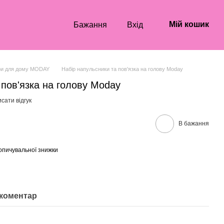
Мій кошик
Бажання
Вхід
ри для дому MODAY
Набір напульсники та пов'язка на голову Moday
 пов'язка на голову Moday
сати відгук
В бажання
опичувальної знижки
 коментар