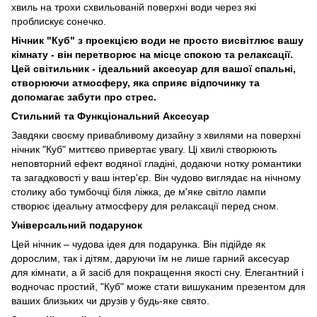
хвиль на трохи схвильованій поверхні води через які
проблискує сонечко.
Нічник "Куб" з проекцією води не просто висвітлює вашу
кімнату - він перетворює на місце спокою та релаксації.
Цей світильник - ідеальний аксесуар для вашої спальні,
створюючи атмосферу, яка сприяє відпочинку та
допомагає забути про стрес.
Стильний та Функціональний Аксесуар
Завдяки своєму привабливому дизайну з хвилями на поверхні
нічник "Куб" миттєво привертає увагу. Ці хвилі створюють
неповторний ефект водяної гладіні, додаючи нотку романтики
та загадковості у ваш інтер'єр. Він чудово виглядає на нічному
столику або тумбочці біля ліжка, де м'яке світло лампи
створює ідеальну атмосферу для релаксації перед сном.
Універсальний подарунок
Цей нічник – чудова ідея для подарунка. Він підійде як
дорослим, так і дітям, даруючи їм не лише гарний аксесуар
для кімнати, а й засіб для покращення якості сну. Елегантний і
водночас простий, "Куб" може стати вишуканим презентом для
ваших близьких чи друзів у будь-яке свято.