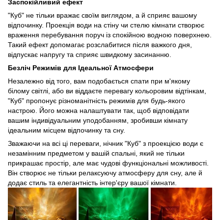
Заспокійливий ефект
"Куб" не тільки вражає своїм виглядом, а й сприяє вашому
відпочинку. Проекція води на стіну чи стелю кімнати створює
враження перебування поруч із спокійною водною поверхнею.
Такий ефект допомагає розслабитися після важкого дня,
відпускає напругу та сприяє швидкому засинанню.
Безліч Режимів для Ідеальної Атмосфери
Незалежно від того, вам подобається спати при м'якому
білому світлі, або ви віддаєте перевагу кольоровим відтінкам,
"Куб" пропонує різноманітність режимів для будь-якого
настрою. Його можна налаштувати так, щоб відповідати
вашим індивідуальним уподобанням, зробивши кімнату
ідеальним місцем відпочинку та сну.
Зважаючи на всі ці переваги, нічник "Куб" з проекцією води є
незамінним предметом у вашій спальні, який не тільки
прикрашає простір, але має чудові функціональні можливості.
Він створює не тільки релаксуючу атмосферу для сну, але й
додає стиль та елегантність інтер'єру вашої кімнати.