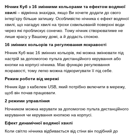
Нічник Куб з 16 змінними кольорами та ефектом водяної
хвилі
– відмінна знахідка, якщо Ви хочете додати до свого
інтер'єру більше затишку. Особливістю нічника є ефект водяної
хвилі, що нагадує хвилі на трохи схвильованій поверхні води
через які проблискує сонечко. Тому нічник створюватиме не
лише красу у Вашому домі, а й додасть спокою.
16 змінних кольорів та регулювання яскравості
Нічник Куб має 16 змінних кольорів, які можна змінювати під
настрій за допомогою пульта дистанційного керування або
кнопки на корпусі нічника. Має функцію регулювання
яскравості, тому легко можна підкоригувати її під себе.
Режим роботи від мережі
Нічник йде з кабелем USB, який потрібно включити в мережу,
щоб він почав працювати.
2 режими управління
Ночником можна керувати за допомогою пульта дистанційного
керування чи керування кнопкою на корпусі.
Ефект динамічної водяної хвилі
Коли світло нічника відбивається від стіни він подібний до