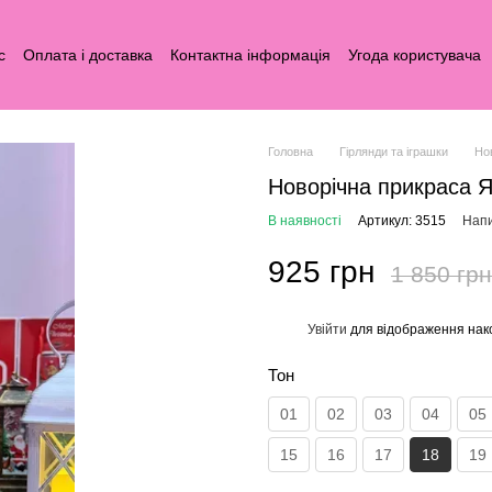
с
Оплата і доставка
Контактна інформація
Угода користувача
Головна
Гірлянди та іграшки
Но
Новорічна прикраса 
В наявності
Артикул: 3515
Напи
925 грн
1 850 грн
Увійти
для відображення нак
%
Тон
01
02
03
04
05
15
16
17
18
19