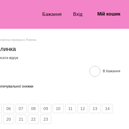
Мій кошик
Бажання
Вхід
ворічна прикраса Ялинка
Ялинка
сати відгук
В бажання
опичувальної знижки
06
07
08
09
10
11
12
13
14
20
21
22
23