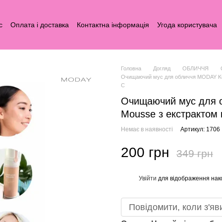
с
Оплата і доставка
Контактна інформація
Угода користувача
Головна
Догляд
ОБЛИЧЧЯ
Очищаючий мус для обличчя MODAY Komb
С
Очищаючий мус для 
Mousse з екстрактом к
Немає в наявності
Артикул: 1706
200 грн
349 грн
Увійти
для відображення нак
%
Повідомити, коли з'яв