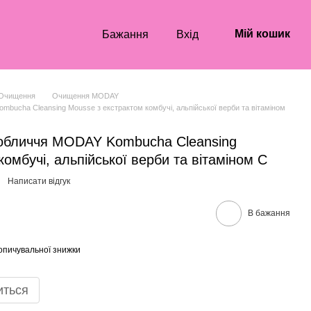
Мій кошик
Бажання
Вхід
Очищення
Очищення MODAY
ucha Cleansing Mousse з екстрактом комбучі, альпійської верби та вітаміном
обличчя MODAY Kombucha Cleansing
омбучі, альпійської верби та вітаміном С
Написати відгук
В бажання
опичувальної знижки
иться