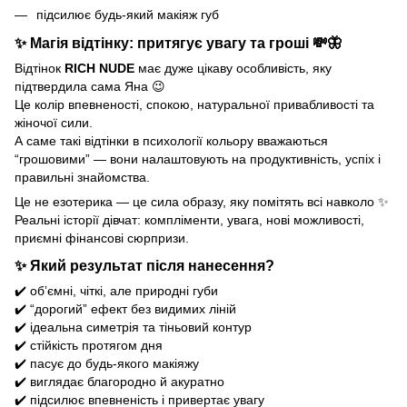
підсилює будь-який макіяж губ
✨ Магія відтінку: притягує увагу та гроші 💸🦋
Відтінок
RICH NUDE
має дуже цікаву особливість, яку
підтвердила сама Яна 😉
Це колір впевненості, спокою, натуральної привабливості та
жіночої сили.
А саме такі відтінки в психології кольору вважаються
“грошовими” — вони налаштовують на продуктивність, успіх і
правильні знайомства.
Це не езотерика — це сила образу, яку помітять всі навколо ✨
Реальні історії дівчат: компліменти, увага, нові можливості,
приємні фінансові сюрпризи.
✨ Який результат після нанесення?
✔️ обʼємні, чіткі, але природні губи
✔️ “дорогий” ефект без видимих ліній
✔️ ідеальна симетрія та тіньовий контур
✔️ стійкість протягом дня
✔️ пасує до будь-якого макіяжу
✔️ виглядає благородно й акуратно
✔️ підсилює впевненість і привертає увагу