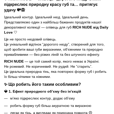
підкреслює природну красу губ та… притягує
удачу 💸🦋
Ідеальний контур. Ідеальний нюд. Ідеальний день.
Представляємо один з найбільш бажаних продуктів нашої
декоративної колекції — олівець для губ
RICH NUDE від Daily
Love
🤍
Це не просто нюдовий олівець.
Це унікальний відтінок “дорогого нюду”, створений для того,
щоб зробити ваші губи виразними, обʼємними та природно
привабливими — без різких ліній та без штучного ефекту.
RICH NUDE
— це той самий колір, якого немає в Україні.
Не рожевий. Не коричневий. Не рудий. Не “старить”.
Це ідеальна природна тінь, яка повторює форму губ і робить
їх більш чіткими та ніжними.
✨ Що робить його таким особливим?
💎 1. Ефект природного обʼєму без інʼєкцій
мʼяко підкреслює контур, додає обʼєму
робить форму губ більш акуратною та виразною
лягає як тінь, а виглядає як природна повнота 😍