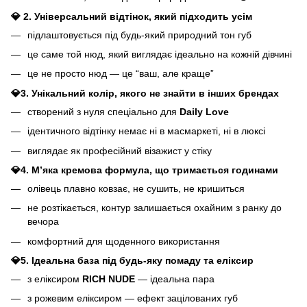
💎 2. Універсальний відтінок, який підходить усім
підлаштовується під будь-який природний тон губ
це саме той нюд, який виглядає ідеально на кожній дівчині
це не просто нюд — це “ваш, але краще”
💎3. Унікальний колір, якого не знайти в інших брендах
створений з нуля спеціально для
Daily Love
ідентичного відтінку немає ні в масмаркеті, ні в люксі
виглядає як професійний візажист у стіку
💎4. Мʼяка кремова формула, що тримається годинами
олівець плавно ковзає, не сушить, не кришиться
не розтікається, контур залишається охайним з ранку до
вечора
комфортний для щоденного використання
💎5. Ідеальна база під будь-яку помаду та еліксир
з еліксиром
RICH NUDE
— ідеальна пара
з рожевим еліксиром — ефект зацілованих губ