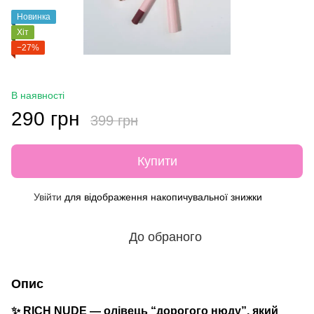
Новинка
Хіт
−27%
В наявності
290 грн
399 грн
Купити
Увійти
для відображення накопичувальної знижки
%
До обраного
Опис
✨
RICH NUDE — олівець “дорогого нюду”, який