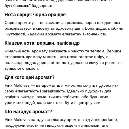
бульбашкової бадьорості.
Нота серця: чорна орхідея
Серце аромату — це таємнича і розкішна чорна орхідея, яка
розкривається в своєму загадковому цвіті. Вона додає глибини
і чуттєвості, надаючи аромату елегантну витонченість.
Кінцева нота: вершки, палісандр
Фінальні ноти аромату вражають ніжністю та теплом. Вершки
створюють кремову м'якість, яка ніжно огортає шкіру, а
палісандр додає деревної теплоті, додаючи відчуття розкоші і
тривалої стійкості.
Для кого цей аромат?
Pink Maldives — це аромат для жінок, які хочуть підкреслити
свою елегантність і загадковість. Ідеально підходить для
вечірніх виходів, романтичних побачень або будь-яких
урочистих подій, коли хочеться бути в центрі уваги.
Що нагадує аромат?
Pink Maldives нагадує стилістику ароматів від Zarkoperfume,
поєднуючи екзотичні і вишукані акценти з ніжними, але