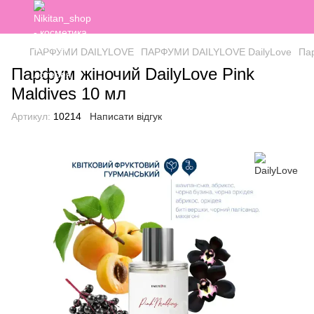
ПАРФУМИ DAILYLOVE
ПАРФУМИ DAILYLOVE DailyLove
Пар
Парфум жіночий DailyLove Pink
Maldives 10 мл
Артикул:
10214
Написати відгук