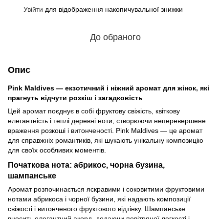
Увійти
для відображення накопичувальної знижки
%
До обраного
Опис
Pink Maldives — екзотичний і ніжний аромат для жінок, які
прагнуть відчути розкіш і загадковість
Цей аромат поєднує в собі фруктову свіжість, квіткову
елегантність і теплі деревні ноти, створюючи неперевершене
враження розкоші і витонченості. Pink Maldives — це аромат
для справжніх романтиків, які шукають унікальну композицію
для своїх особливих моментів.
Початкова нота: абрикос, чорна бузина,
шампанське
Аромат розпочинається яскравими і соковитими фруктовими
нотами абрикоса і чорної бузини, які надають композиції
свіжості і витонченого фруктового відтінку. Шампанське
вносить елегантний акорд, додаючи повітряної легкості і