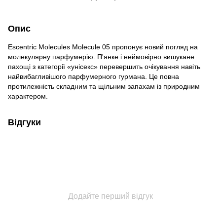
Опис
Escentric Molecules Molecule 05 пропонує новий погляд на
молекулярну парфумерію. П'янке і неймовірно вишукане
пахощі з категорії «унісекс» перевершить очікування навіть
найвибагливішого парфумерного гурмана. Це повна
протилежність складним та щільним запахам із природним
характером.
Відгуки
Додайте перший відгук