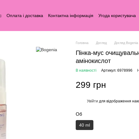
с
Оплата і доставка
Контактна інформація
Угода користувача
Головна
Догляд
Догляд Bogenia
Пінка-мус очищуваль
амінокислот
В наявності
Артикул: 6978996
Н
299 грн
Увійти
для відображення нак
%
Об
40 ml