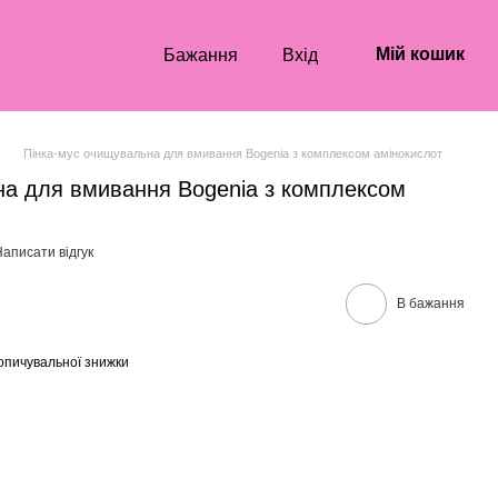
Мій кошик
Бажання
Вхід
Пінка-мус очищувальна для вмивання Bogenia з комплексом амінокислот
на для вмивання Bogenia з комплексом
аписати відгук
В бажання
опичувальної знижки