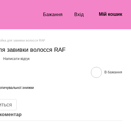
Мій кошик
Бажання
Вхід
ойка для завивки волосся RAF
ля завивки волосся RAF
Написати відгук
В бажання
опичувальної знижки
иться
 коментар