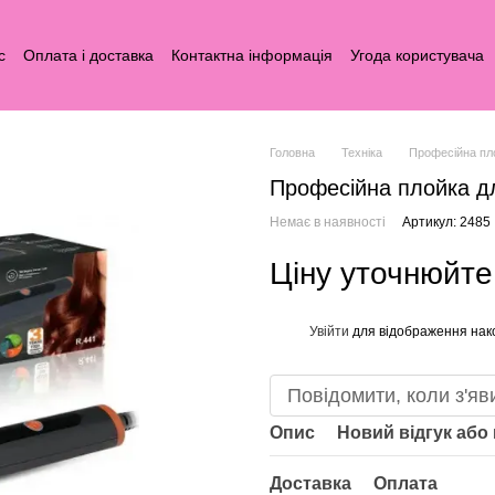
с
Оплата і доставка
Контактна інформація
Угода користувача
Головна
Техніка
Професійна пл
Професійна плойка д
Немає в наявності
Артикул: 2485
Ціну уточнюйте
Увійти
для відображення нак
%
Повідомити, коли з'яв
Опис
Новий відгук або
Доставка
Оплата