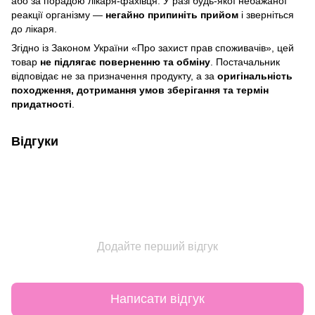
або за порадою лікаря-фахівця. У разі будь-якої небажаної
реакції організму —
негайно припиніть прийом
і зверніться
до лікаря.
Згідно із Законом України «Про захист прав споживачів», цей
товар
не підлягає поверненню та обміну
. Постачальник
відповідає не за призначення продукту, а за
оригінальність
походження, дотримання умов зберігання та термін
придатності
.
Відгуки
Додайте перший відгук
Написати відгук