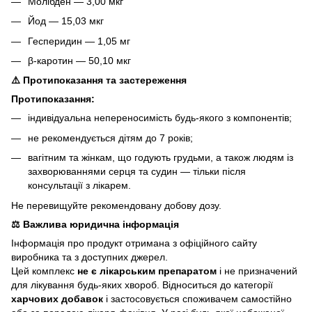
Молібден — 3,00 мкг
Йод — 15,03 мкг
Гесперидин — 1,05 мг
β-каротин — 50,10 мкг
⚠️ Протипоказання та застереження
Протипоказання:
індивідуальна непереносимість будь-якого з компонентів;
не рекомендується дітям до 7 років;
вагітним та жінкам, що годують грудьми, а також людям із
захворюваннями серця та судин — тільки після
консультації з лікарем.
Не перевищуйте рекомендовану добову дозу.
⚖️ Важлива юридична інформація
Інформація про продукт отримана з офіційного сайту
виробника та з доступних джерел.
Цей комплекс
не є лікарським препаратом
і не призначений
для лікування будь-яких хвороб. Відноситься до категорії
харчових добавок
і застосовується споживачем самостійно