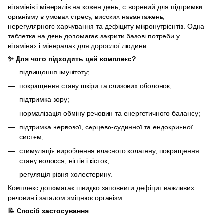
вітамінів і мінералів на кожен день, створений для підтримки
організму в умовах стресу, високих навантажень,
нерегулярного харчування та дефіциту мікронутрієнтів. Одна
таблетка на день допомагає закрити базові потреби у
вітамінах і мінералах для дорослої людини.
✨ Для чого підходить цей комплекс?
підвищення імунітету;
покращення стану шкіри та слизових оболонок;
підтримка зору;
нормалізація обміну речовин та енергетичного балансу;
підтримка нервової, серцево‑судинної та ендокринної
систем;
стимуляція вироблення власного колагену, покращення
стану волосся, нігтів і кісток;
регуляція рівня холестерину.
Комплекс допомагає швидко заповнити дефіцит важливих
речовин і загалом зміцнює організм.
📝 Спосіб застосування