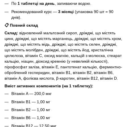
По
1 таблетці на день
, запиваючи водою.
Рекомендований курс —
3 місяці
(упаковка 90 шт = 90
днів).
📋 Повний склад
Склад:
відновлений мальтозний сироп, дріжджі, що містять
цинк, дріжджі, що містять марганець, дріжджі, що містять хром,
дріжджі, що містять мідь, дріжджі, що містять селен, дріжджі,
що містять молібден, дріжджі, що містять йод, кристалічна
целюлоза, вітамін C, оксид магнію, кальцій з молюска, стеарат
кальцію, ніацин, діоксид кремнію (у невеликій кількості),
пірофосфат заліза, вітамін E, пантотенат кальцію, ферментно-
оброблений гесперидин, вітамін B1, вітамін B2, вітамін B6,
вітамін A, фолієва кислота, β-каротин, вітамін B12, вітамін D.
Вміст активних компонентів (на 1 таблетку):
Вітамін A — 200,0 мкг
Вітамін B1 — 1,00 мг
Вітамін B2 — 1,00 мг
Вітамін B6 — 1,00 мг
Вітамін B12 — 12,50 мкг