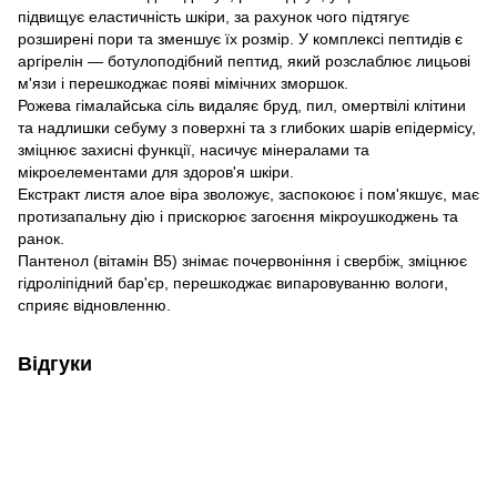
підвищує еластичність шкіри, за рахунок чого підтягує
розширені пори та зменшує їх розмір. У комплексі пептидів є
аргірелін — ботулоподібний пептид, який розслаблює лицьові
м'язи і перешкоджає появі мімічних зморшок.
Рожева гімалайська сіль видаляє бруд, пил, омертвілі клітини
та надлишки себуму з поверхні та з глибоких шарів епідермісу,
зміцнює захисні функції, насичує мінералами та
мікроелементами для здоров'я шкіри.
Екстракт листя алое віра зволожує, заспокоює і пом'якшує, має
протизапальну дію і прискорює загоєння мікроушкоджень та
ранок.
Пантенол (вітамін B5) знімає почервоніння і свербіж, зміцнює
гідроліпідний бар'єр, перешкоджає випаровуванню вологи,
сприяє відновленню.
Відгуки