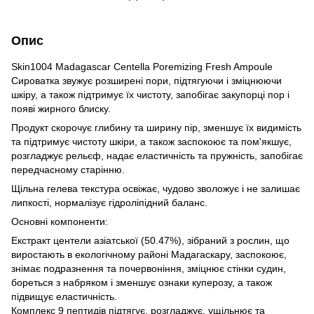
Опис
Skin1004 Madagascar Centella Poremizing Fresh Ampoule
Сироватка звужує розширені пори, підтягуючи і зміцнюючи
шкіру, а також підтримує їх чистоту, запобігає закупорці пор і
появі жирного блиску.
Продукт скорочує глибину та ширину пір, зменшує їх видимість
та підтримує чистоту шкіри, а також заспокоює та пом'якшує,
розгладжує рельєф, надає еластичність та пружність, запобігає
передчасному старінню.
Щільна гелева текстура освіжає, чудово зволожує і не залишає
липкості, нормалізує гідроліпідний баланс.
Основні компоненти:
Екстракт центели азіатської (50.47%), зібраний з рослин, що
виростають в екологічному районі Мадагаскару, заспокоює,
знімає подразнення та почервоніння, зміцнює стінки судин,
бореться з набряком і зменшує ознаки куперозу, а також
підвищує еластичність.
Комплекс 9 пептидів підтягує, розгладжує, ущільнює та