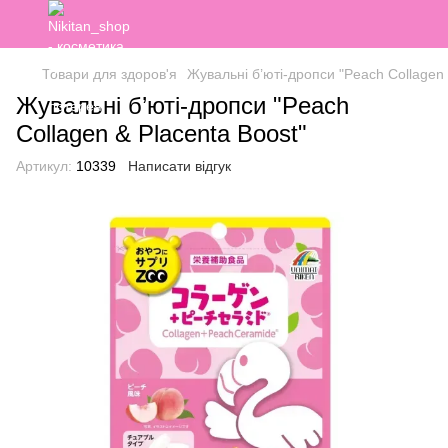
Товари для здоров'я
Жувальні б’юті-дропси "Peach Collagen 
Жувальні б’юті-дропси "Peach
Collagen & Placenta Boost"
Артикул:
10339
Написати відгук