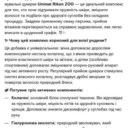
жувальні цукерки
Unimat Riken ZOO
— це ідеальний комплекс
для тих, хто хоче підтримати пружність шкіри, зміцнити
волосся та подбати про здоров'я суглобів без складних
процедур. Завдяки приємному смаку персика, прийом
вітамінів перетворюється на справжнє задоволення, яке легко
вписати в щоденний графік. 🍑✨
✨ Чому цей комплекс корисний для всієї родини?
Ця добавка є універсальною: вона допомагає дорослим
компенсувати нестачу колагену, що з віком призводить до
втрати еластичності шкіри та зв'язок, а дітям (особливо
спортивним) допомагає зміцнювати опорно-руховий апарат
під час активного росту. Регулярний прийом цукерок стимулює
синтез власного колагену, розгладжує дрібні зморшки та
повертає волоссю природний блиск.
🌿 Потужне тріо активних компонентів:
Колаген:
основний білок сполучної тканини. Він відповідає
за пружність шкіри, міцність нігтів та здоров'я сухожиль і
хрящів. Допомагає знизити дискомфорт у суглобах під час
руху.
Гіалуронова кислота:
природний зволожувач, який