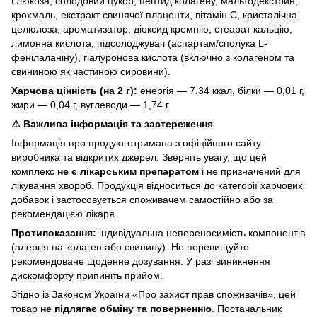
Глюкоза, солодовий цукор, пептид колагену, мальтодекстрин,
крохмаль, екстракт свинячої плаценти, вітамін С, кристалічна
целюлоза, ароматизатор, діоксид кремнію, стеарат кальцію,
лимонна кислота, підсолоджувач (аспартам/сполука L-
фенілаланіну), гіалуронова кислота (включно з колагеном та
свининою як частиною сировини).
Харчова цінність (на 2 г):
енергія — 7.34 ккал, білки — 0,01 г,
жири — 0,04 г, вуглеводи — 1,74 г.
⚠️ Важлива інформація та застереження
Інформація про продукт отримана з офіційного сайту
виробника та відкритих джерел. Зверніть увагу, що цей
комплекс
не є лікарським препаратом
і не призначений для
лікування хвороб. Продукція відноситься до категорії харчових
добавок і застосовується споживачем самостійно або за
рекомендацією лікаря.
Протипоказання:
індивідуальна непереносимість компонентів
(алергія на колаген або свинину). Не перевищуйте
рекомендоване щоденне дозування. У разі виникнення
дискомфорту припиніть прийом.
Згідно із Законом України «Про захист прав споживачів», цей
товар
не підлягає обміну та поверненню
. Постачальник