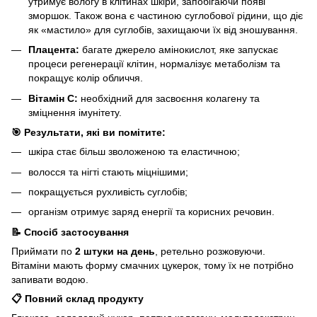
утримує вологу в клітинах шкіри, запобігаючи появі
зморшок. Також вона є частиною суглобової рідини, що діє
як «мастило» для суглобів, захищаючи їх від зношування.
Плацента:
багате джерело амінокислот, яке запускає
процеси регенерації клітин, нормалізує метаболізм та
покращує колір обличчя.
Вітамін С:
необхідний для засвоєння колагену та
зміцнення імунітету.
🎯 Результати, які ви помітите:
шкіра стає більш зволоженою та еластичною;
волосся та нігті стають міцнішими;
покращується рухливість суглобів;
організм отримує заряд енергії та корисних речовин.
📝 Спосіб застосування
Приймати по
2 штуки на день
, ретельно розжовуючи.
Вітаміни мають форму смачних цукерок, тому їх не потрібно
запивати водою.
📋 Повний склад продукту