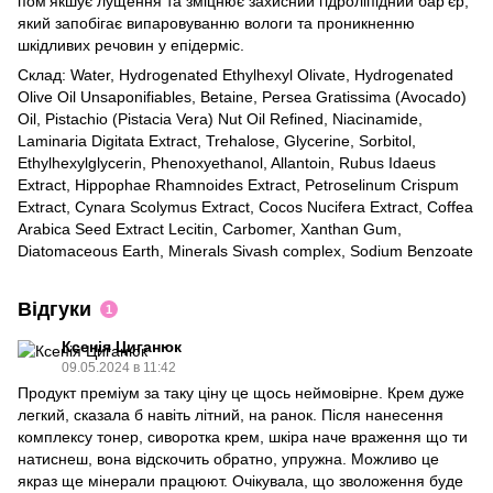
пом’якшує лущення та зміцнює захисний гідроліпідний бар’єр,
який запобігає випаровуванню вологи та проникненню
шкідливих речовин у епідерміс.
Склад: Water, Hydrogenated Ethylhexyl Olivate, Hydrogenated
Olive Oil Unsaponifiables, Betaine, Persea Gratissima (Avocado)
Oil, Pistachio (Pistacia Vera) Nut Oil Refined, Niacinamide,
Laminaria Digitata Extract, Trehalose, Glycerine, Sorbitol,
Ethylhexylglycerin, Phenoxyethanol, Allantoin, Rubus Idaeus
Еxtract, Hippophae Rhamnoides Extract, Petroselinum Crispum
Extract, Cynara Scolymus Extract, Cocos Nucifera Extract, Coffea
Arabica Seed Extract Lecitin, Carbomer, Xanthan Gum,
Diatomaceous Earth, Minerals Sivash complex, Sodium Benzoate
Відгуки
1
Ксенія Циганюк
09.05.2024 в 11:42
Продукт преміум за таку ціну це щось неймовірне. Крем дуже
легкий, сказала б навіть літний, на ранок. Після нанесення
комплексу тонер, сиворотка крем, шкіра наче враження що ти
натиснеш, вона відскочить обратно, упружна. Можливо це
якраз ще мінерали працюют. Очікувала, що зволоження буде