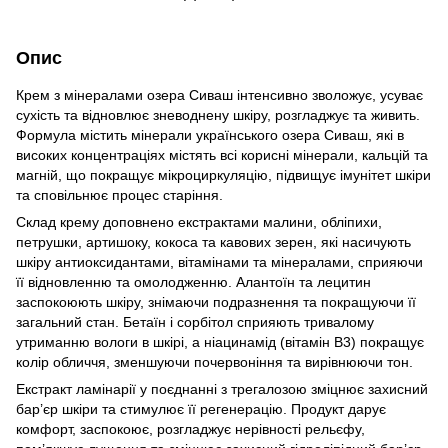
Опис
Крем з мінералами озера Сиваш інтенсивно зволожує, усуває
сухість та відновлює зневоднену шкіру, розгладжує та живить.
Формула містить мінерали українського озера Сиваш, які в
високих концентраціях містять всі корисні мінерали, кальцій та
магній, що покращує мікроциркуляцію, підвищує імунітет шкіри
та сповільнює процес старіння.
Склад крему доповнено екстрактами малини, обліпихи,
петрушки, артишоку, кокоса та кавових зерен, які насичують
шкіру антиоксидантами, вітамінами та мінералами, сприяючи
її відновленню та омолодженню. Алантоїн та лецитин
заспокоюють шкіру, знімаючи подразнення та покращуючи її
загальний стан. Бетаїн і сорбітол сприяють тривалому
утриманню вологи в шкірі, а ніацинамід (вітамін B3) покращує
колір обличчя, зменшуючи почервоніння та вирівнюючи тон.
Екстракт ламінарії у поєднанні з трегалозою зміцнює захисний
бар’єр шкіри та стимулює її регенерацію. Продукт дарує
комфорт, заспокоює, розгладжує нерівності рельєфу,